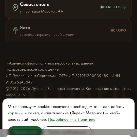
Севастополь
→
ОТКРЫТО
ул. Большая Морская, 44
Ялта
СКОРО
готовим открытие новой студии
Публичная оферта
Политика персональных данных
Пользовательское соглашение
ИП Луговец Илья Сергеевич · ОГРНИП 321911200039489 · ИНН
910526245847
ЛУГОВЕЦ
© 2017–2026 Луговец. Все права защищены. Копирование материалов
запрещено.
Мы используем cookie: технически необходимые — для работы
корзины и сайта, аналитические (Яндекс.Метрика) — чтобы
делать сайт удобнее.
Подробнее — в Политике
Принять все
Только необходимые