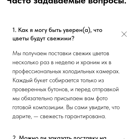
Часто задаваемые вопросы:
наличии на момент нужной даты доставки. Заказывая
определенный букет - Вы передаете нам ваши пожелания по
виду букета (Приблизительному размеру букета, цветовой
гаммы, формату), после заказа с Вами сразу свяжется наш
1. Как я могу быть уверен(а), что
администратор для уточнения деталей заказа.
цветы будут свежими?
Перед тем как отправить букет на доставку мы
Мы получаем поставки свежих цветов
обязательно пришлем Вам на согласование фото и
несколько раз в неделю и храним их в
видео непосредственно того букета, который наш
профессиональных холодильных камерах.
флорист собрал для Вас.
Каждый букет собирается только из
проверенных бутонов, и перед отправкой
Доставка цветов в Симферополе
. Качественно. Быстро.
мы обязательно присылаем вам фото
готовой композиции. Вы сами увидите, что
дарите, — свежесть гарантирована.
2. Можно ли заказать доставку на