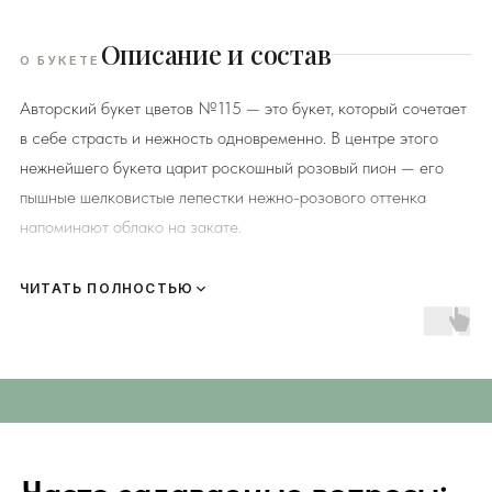
Описание и состав
О БУКЕТЕ
Авторский букет цветов №115 — это букет, который сочетает
в себе страсть и нежность одновременно. В центре этого
нежнейшего букета царит роскошный розовый пион — его
пышные шелковистые лепестки нежно-розового оттенка
напоминают облако на закате.
К каждому букету мы прикладываем правила по уходу за
ЧИТАТЬ ПОЛНОСТЬЮ
цветами и подкормку для срезанных цветов!
Сердечно
просим четко следовать инструкции, чтобы цветы
радовали Вас
❤️
СВЕЖИЕ ЦВЕТЫ С ДОСТАВКОЙ ПО СИМФЕ
Мы подходим к каждой доставке цветов индивидуально
исходя из ассортимента свежих цветов, которые есть в