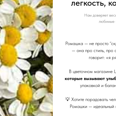
легкость, к
Нам доверяет весь
любимые -
Ромашка — не просто “ск
— она про стиль, про 
говорит: «я р
В цветочном магазине 
которые вызывают улы
упаковкой и бала
💡 Хотите порадовать чел
Ромашки — идеальный 