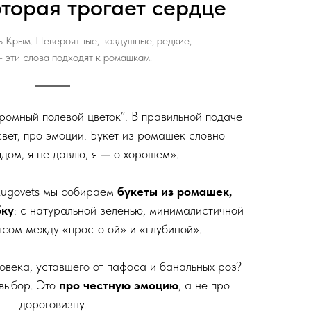
оторая трогает сердце
 Крым. Невероятные, воздушные, редкие,
 эти слова подходят к ромашкам!
ромный полевой цветок”. В правильной подаче
свет, про эмоции. Букет из ромашек словно
ядом, я не давлю, я — о хорошем».
⠀
Lugovets мы собираем
букеты из ромашек,
бку
: с натуральной зеленью, минималистичной
нсом между «простотой» и «глубиной».
⠀
овека, уставшего от пафоса и банальных роз?
выбор. Это
про честную эмоцию
, а не про
дороговизну.