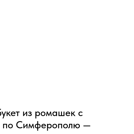
букет из ромашек с
й по Симферополю —