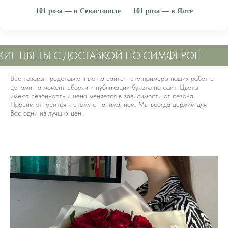
101 роза — в Севастополе
101 роза — в Ялте
· купить 101 роза в Севастополе
· купить 101 роза в Ялте
ИЕ ЦВЕТЫ С ДОСТАВКОЙ ПО СИМФЕРОПОЛЮ
Все товары представленные на сайте - это примеры наших работ с
ценами на момент сборки и публикации букета на сайт. Цветы
имеют сезонность и цена меняется в зависимости от сезона.
Просим относится к этому с пониманием. Мы всегда держим для
Вас одни из лучших цен.