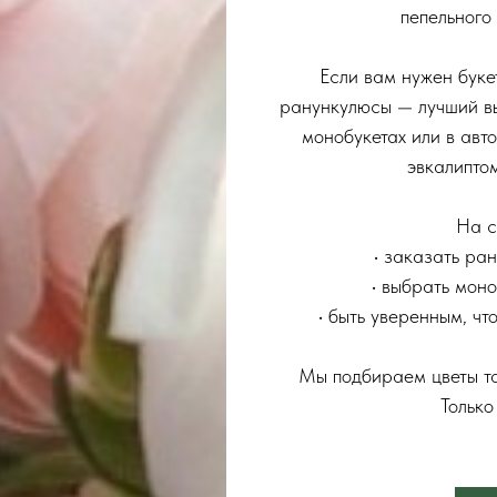
пепельного
Если вам нужен букет
ранункулюсы — лучший в
монобукетах или в авт
эвкалиптом
На с
• заказать ра
• выбрать мон
• быть уверенным, что
Мы подбираем цветы та
Только