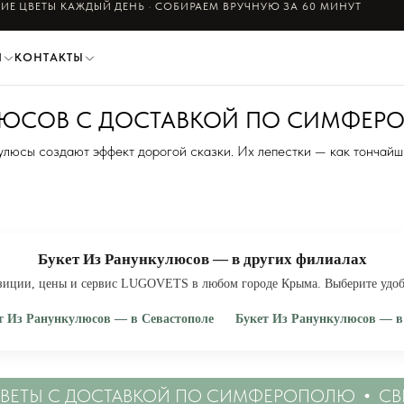
ИЕ ЦВЕТЫ КАЖДЫЙ ДЕНЬ · СОБИРАЕМ ВРУЧНУЮ ЗА 60 МИНУТ
И
КОНТАКТЫ
УЛЮСОВ С ДОСТАВКОЙ ПО СИМФЕ
улюсы создают эффект дорогой сказки. Их лепестки — как тончайш
Букет Из Ранункулюсов — в других филиалах
зиции, цены и сервис LUGOVETS в любом городе Крыма. Выберите удо
т Из Ранункулюсов — в Севастополе
Букет Из Ранункулюсов — в
ить букет из ранункулюсов в Севастополе
· купить букет из ранункулю
ТЫ С ДОСТАВКОЙ ПО СИМФЕРОПОЛЮ
СВЕЖИ