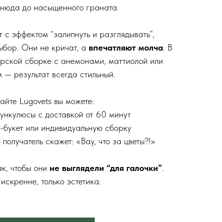
 нюда до насыщенного граната.
⠀
 с эффектом “залипнуть и разглядывать”,
ыбор. Они не кричат, а
впечатляют молча
. В
орской сборке с анемонами, маттиолой или
 — результат всегда стильный.
⠀
айте Lugovets вы можете:
нункулюсы с доставкой от 60 минут
о-букет или индивидуальную сборку
 получатель скажет: «Вау, что за цветы?!»
⠀
к, чтобы они
не выглядели “для галочки”
.
 искренне, только эстетика.