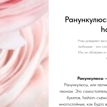
Ранункулюс
h
Нам доверяет весь
любимые - эти сл
Мы их обожаем и 
Ранункулюсы —
Ранункулюсы, или лютик
пионам. Это самостоятел
букетов, fashion-съём
многослойные, как будто 