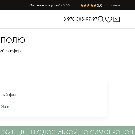
5,0
Оптовые закупки
509 оценок
СКОРО
8 978 505-97-97
РОПОЛЮ
ий фарфор.
бный филиал:
 Ялте
сов в Ялте
Е ЦВЕТЫ С ДОСТАВКОЙ ПО СИМФЕРОПОЛЮ