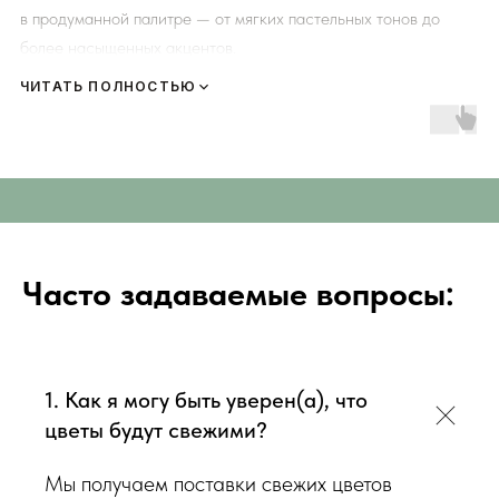
в продуманной палитре — от мягких пастельных тонов до
более насыщенных акцентов.
ЧИТАТЬ ПОЛНОСТЬЮ
Композиция строится вокруг крупных фактурных бутонов,
дополненных эустомой, хризантемами, декоративной зеленью
и лёгкими текстурными деталями.
СВЕЖИЕ ЦВЕТЫ С ДОСТАВКОЙ ПО СИМФЕ
Корзина смотрится объёмно со всех сторон, её удобно
поставить в центре стола, на ресепшн или в уютной гостиной
зоне.
Часто задаваемые вопросы:
Каждую композицию мы собираем вручную в Симферополе,
используя только свежие цветы дня и надёжную
флористическую обработку.
1. Как я могу быть уверен(а), что
цветы будут свежими?
Мы получаем поставки свежих цветов