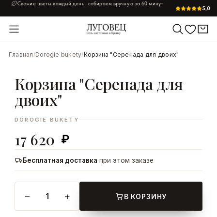
Свежие цветы каждый день · собираем вручную за 60 минут
5,0
УВЕЛИЧИТЬ
Главная
/
Dorogie bukety
/
Корзина "Серенада для двоих"
Корзина "Серенада для
двоих"
DOROGIE BUKETY
17 620
₽
Бесплатная доставка
при этом заказе
−
+
1
В КОРЗИНУ