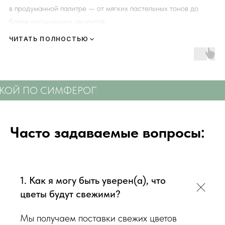
в продуманной палитре — от мягких пастельных тонов до
более насыщенных акцентов.
ЧИТАТЬ ПОЛНОСТЬЮ
Композиция строится вокруг крупных фактурных бутонов,
дополненных эустомой, хризантемами, декоративной зеленью
и лёгкими текстурными деталями.
 ПО СИМФЕРОПОЛЮ
СВЕЖИЕ ЦВЕТЫ С ДОС
Корзина смотрится объёмно со всех сторон, её удобно
поставить в центре стола, на ресепшн или в уютной гостиной
зоне.
Часто задаваемые вопросы:
Каждую композицию мы собираем вручную в Симферополе,
используя только свежие цветы дня и надёжную
флористическую обработку.
1. Как я могу быть уверен(а), что
цветы будут свежими?
Мы получаем поставки свежих цветов