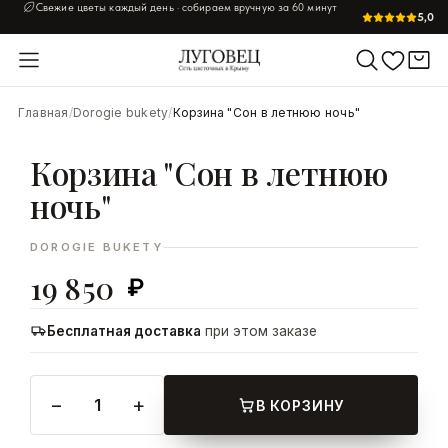
Заказ до
20:30
— доставим сегодня по Симферополю
5,0
УВЕЛИЧИТЬ
Главная
/
Dorogie bukety
/
Корзина "Сон в летнюю ночь"
Корзина "Сон в летнюю
ночь"
DOROGIE BUKETY
19 850
₽
Бесплатная доставка
при этом заказе
−
+
1
В КОРЗИНУ