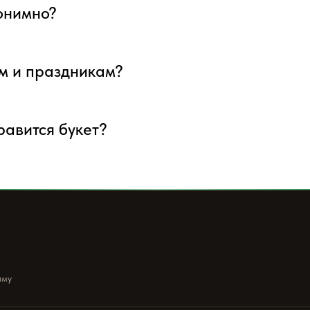
нонимно?
ым и праздникам?
нравится букет?
ыму