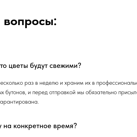
бы цветы радовали Вас
❤️
 вопросы:
исходя из ассортимента свежих цветов,
и. Заказывая определенный букет - Вы
зительному размеру букета, цветовой гаммы,
инистратор для уточнения деталей заказа.
 что цветы будут свежими?
бязательно пришлем Вам на согласование
й наш флорист собрал для Вас.
несколько раз в неделю и храним их в профессионал
ых бутонов, и перед отправкой мы обязательно присыл
 гарантирована.
у на конкретное время?