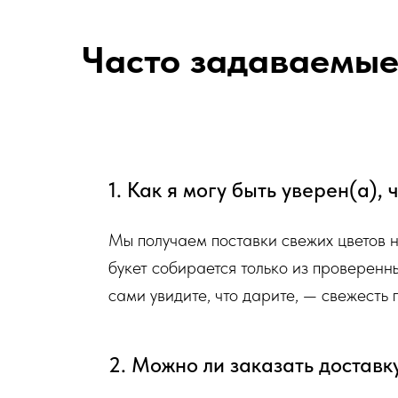
Сердечно просим четко следовать инструкции, что
Часто задаваемые
Мы подходим к каждой доставке цветов индивидуально 
которые есть в наличии на момент нужной даты доставк
передаете нам ваши пожелания по виду букета (Прибли
формату), после заказа с Вами сразу свяжется наш адм
1. Как я могу быть уверен(а),
Перед тем как отправить букет на доставку мы о
фото и видео непосредственно того букета, которы
Мы получаем поставки свежих цветов 
Доставка цветов в Симферополе
. Качественно. Быстро.
букет собирается только из проверенн
сами увидите, что дарите, — свежесть
2. Можно ли заказать доставк