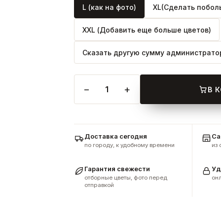
L (как на фото)
XL(Сделать побол
XXL (Добавить еще больше цветов)
Сказать другую сумму администрато
−
+
1
В 
Доставка сегодня
Са
по городу, к удобному времени
из
Гарантия свежести
Уд
отборные цветы, фото перед
онл
отправкой