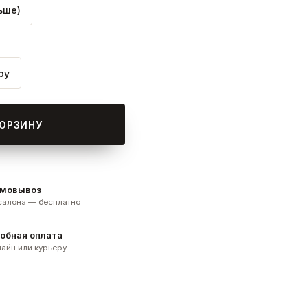
ьше)
ру
КОРЗИНУ
мовывоз
 салона — бесплатно
обная оплата
айн или курьеру