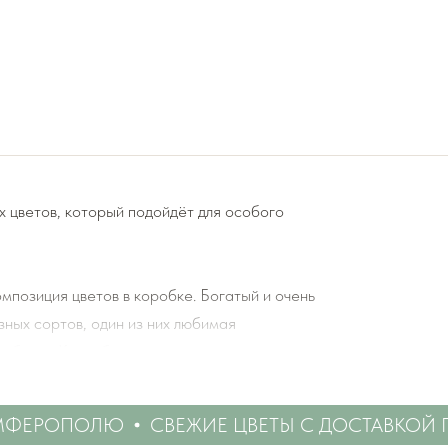
х цветов, который подойдёт для особого
позиция цветов в коробке. Богатый и очень
зных сортов, один из них любимая
 , белой Колумбийской гортензии и
ЕРОПОЛЮ
СВЕЖИЕ ЦВЕТЫ С ДОСТАВКОЙ ПО
 цветами и подкормку для срезанных цветов!