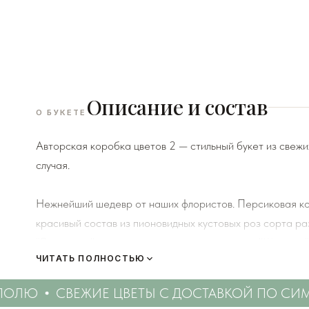
Описание и состав
О БУКЕТЕ
Авторская коробка цветов 2 — стильный букет из свежи
случая.
Нежнейший шедевр от наших флористов. Персиковая ком
красивый состав из пионовидных кустовых роз сорта ра
"Джульетта", крупноголовых пионовидных роз "Шиммер"
ЧИТАТЬ ПОЛНОСТЬЮ
множества редких и необычных сухоцветов.
Ю
СВЕЖИЕ ЦВЕТЫ С ДОСТАВКОЙ ПО СИМФ
К каждому букету мы прикладываем правила по уходу за