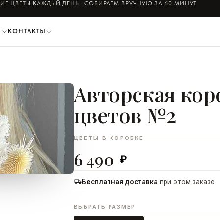
ИЕ ЦВЕТЫ КАЖДЫЙ ДЕНЬ · СОБИРАЕМ ВРУЧНУЮ ЗА 60 МИНУТ
И
КОНТАКТЫ
Авторская кор
ДОБАВИТЬ В КОРЗИНУ
цветов №2
ЦВЕТЫ В КОРОБКЕ
6 490
₽
Бесплатная доставка
при этом заказе
ВЫБРАТЬ РАЗМЕР