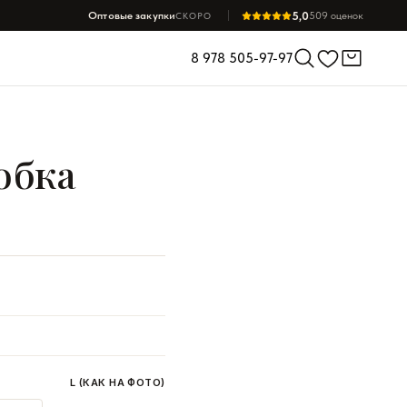
5,0
Оптовые закупки
509 оценок
СКОРО
8 978 505-97-97
обка
L (КАК НА ФОТО)