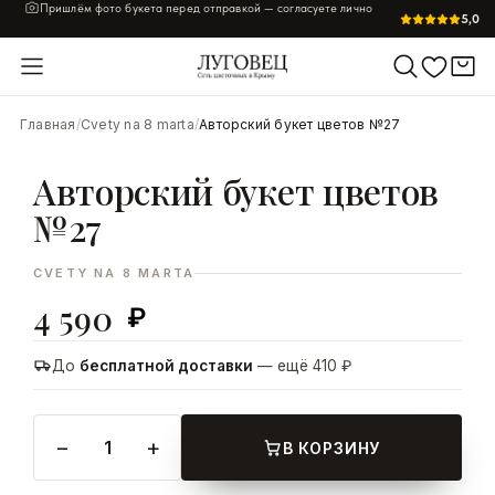
Свежие цветы каждый день · собираем вручную за 60 минут
5,0
УВЕЛИЧИТЬ
Главная
/
Cvety na 8 marta
/
Авторский букет цветов №27
Авторский букет цветов
№27
CVETY NA 8 MARTA
4 590
₽
До
бесплатной доставки
— ещё 410 ₽
−
+
1
В КОРЗИНУ