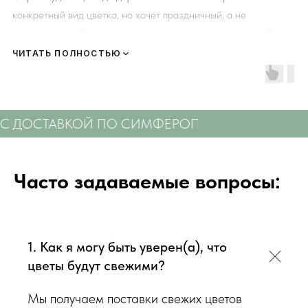
конкретный вид цветка, но хочет праздничный, а не
повседневный букет — категория указывает именно на 8
Марта.
ЧИТАТЬ ПОЛНОСТЬЮ
Цена — 4590 рублей, доставка по Симферополю.
Если получатель равнодушен к сюрпризам и предпочитает
знать заранее, что именно получит, — авторский формат
ДОСТАВКОЙ ПО СИМФЕРОПОЛЮ
СВЕЖИЕ ЦВЕ
лучше заменить на букет с точным названием и составом.
Часто задаваемые вопросы:
1. Как я могу быть уверен(а), что
цветы будут свежими?
Мы получаем поставки свежих цветов