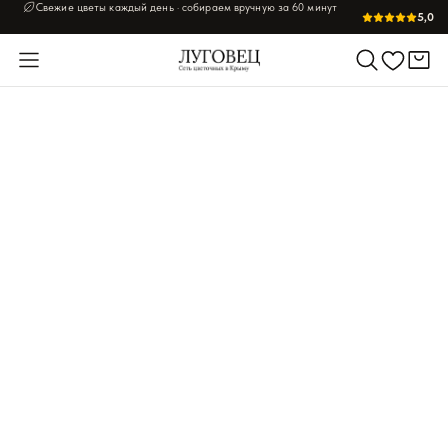
Свежие цветы каждый день · собираем вручную за 60 минут
5,0
Главная
/
Букеты из ромашек
/
Ромашки «Дом там, где светло»