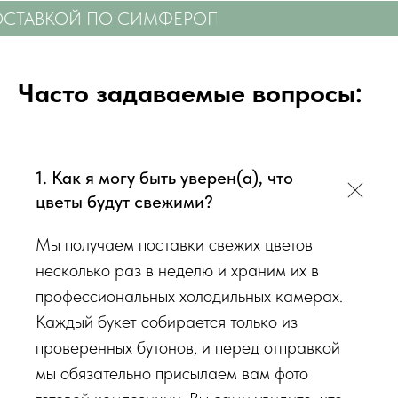
радовали Вас
❤️
ДОСТАВКОЙ ПО СИМФЕРОПОЛЮ
СВЕЖИЕ ЦВЕ
Мы подходим к каждой доставке цветов индивидуально
исходя из ассортимента свежих цветов, которые есть в
Часто задаваемые вопросы:
наличии на момент нужной даты доставки. Заказывая
определенный букет - Вы передаете нам ваши пожелания по
виду букета (Приблизительному размеру букета, цветовой
гаммы, формату), после заказа с Вами сразу свяжется наш
1. Как я могу быть уверен(а), что
администратор для уточнения деталей заказа.
цветы будут свежими?
Мы получаем поставки свежих цветов
Перед тем как отправить букет на доставку мы
обязательно пришлем Вам на согласование фото и
несколько раз в неделю и храним их в
видео непосредственно того букета, который наш
профессиональных холодильных камерах.
флорист собрал для Вас.
Каждый букет собирается только из
проверенных бутонов, и перед отправкой
Доставка цветов в Симферополе
. Качественно. Быстро.
мы обязательно присылаем вам фото