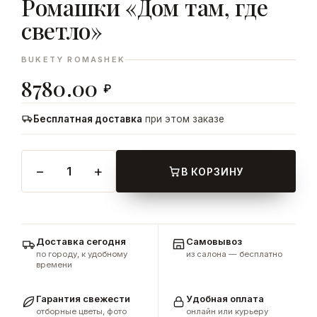
Ромашки «Дом там, где
ДОБАВИТЬ
светло»
В КОРЗИНУ
BUKETY ROMASHEK
8780.00
₽
Бесплатная доставка
при этом заказе
−
+
1
В КОРЗИНУ
Доставка сегодня
Самовывоз
по городу, к удобному
из салона — бесплатно
времени
Гарантия свежести
Удобная оплата
отборные цветы, фото
онлайн или курьеру