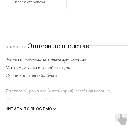
перед отправкой
Описание и состав
О БУКЕТЕ
Ромашки, собранные в плетёную корзину.
Максимум уюта и живой фактуры.
Очень «настоящий» букет.
Состав:
31 ромашка (матрикария), плетёная корзина,
фирменные ленты Lugovets.
ЧИТАТЬ ПОЛНОСТЬЮ
К каждому букету мы прикладываем правила по уходу за
цветами и подкормку для срезанных цветов!
Сердечно
просим четко следовать инструкции, чтобы цветы