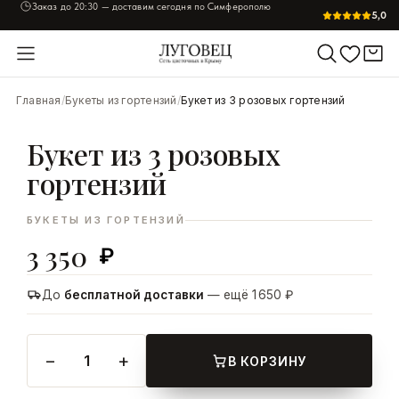
Заказ до
20:30
— доставим сегодня по Симферополю
5,0
УВЕЛИЧИТЬ
Главная
/
Букеты из гортензий
/
Букет из 3 розовых гортензий
Букет из 3 розовых
гортензий
БУКЕТЫ ИЗ ГОРТЕНЗИЙ
3 350
₽
До
бесплатной доставки
— ещё 1 650 ₽
−
+
1
В КОРЗИНУ