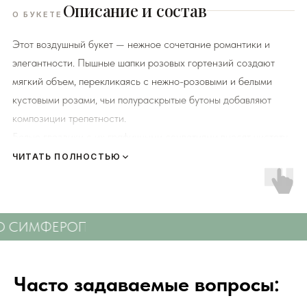
Описание и состав
О БУКЕТЕ
Этот воздушный букет — нежное сочетание романтики и
элегантности. Пышные шапки розовых гортензий создают
мягкий объем, перекликаясь с нежно-розовыми и белыми
кустовыми розами, чьи полураскрытые бутоны добавляют
композиции трепетности.
Белые гвоздики с их графичными соцветиями вносят чистоту
линий и контраст. Игра фактур — от бархатистых розовых
ЧИТАТЬ ПОЛНОСТЬЮ
лепестков до кружевных гортензий — делает букет тактильно
притягательным.
Идеален для свадеб, нежных признаний или как изысканный
ПО СИМФЕРОПОЛЮ
СВЕЖИЕ ЦВЕТЫ С ДОСТ
знак внимания.
К каждому букету мы прикладываем правила по уходу за
Часто задаваемые вопросы:
цветами и подкормку для срезанных цветов!
Сердечно
просим четко следовать инструкции, чтобы цветы