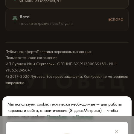
ул. Большая Морская, 44
Ялта
СКОРО
готовим открытие новой студии
Публичная оферта
Политика персональных данных
Пользовательское соглашение
ИП Луговец Илья Сергеевич · ОГРНИП 321911200039489 · ИНН
910526245847
ЛУГОВЕЦ
© 2017–2026 Луговец. Все права защищены. Копирование материалов
запрещено.
Мы используем cookie: технически необходимые — для работы
корзины и сайта, аналитические (Яндекс.Метрика) — чтобы
делать сайт удобнее.
Подробнее — в Политике
Принять все
Только необходимые
×