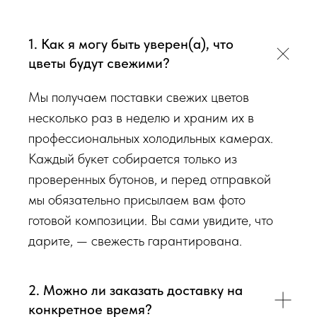
радовали Вас
❤️
1. Как я могу быть уверен(а), что
Мы подходим к каждой доставке цветов индивидуально
цветы будут свежими?
исходя из ассортимента свежих цветов, которые есть в
наличии на момент нужной даты доставки. Заказывая
Мы получаем поставки свежих цветов
определенный букет - Вы передаете нам ваши пожелания по
несколько раз в неделю и храним их в
виду букета (Приблизительному размеру букета, цветовой
профессиональных холодильных камерах.
гаммы, формату), после заказа с Вами сразу свяжется наш
Каждый букет собирается только из
администратор для уточнения деталей заказа.
проверенных бутонов, и перед отправкой
мы обязательно присылаем вам фото
Перед тем как отправить букет на доставку мы
готовой композиции. Вы сами увидите, что
обязательно пришлем Вам на согласование фото и
дарите, — свежесть гарантирована.
видео непосредственно того букета, который наш
флорист собрал для Вас.
2. Можно ли заказать доставку на
Доставка цветов в Симферополе
. Качественно. Быстро.
конкретное время?