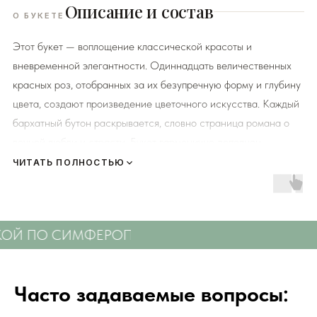
Описание и состав
О БУКЕТЕ
Этот букет — воплощение классической красоты и
вневременной элегантности. Одиннадцать величественных
красных роз, отобранных за их безупречную форму и глубину
цвета, создают произведение цветочного искусства. Каждый
бархатный бутон раскрывается, словно страница романа о
вечной любви и страсти. Букет гармонично дополнен
изумрудной зеленью, которая подчеркивает насыщенный
ЧИТАТЬ ПОЛНОСТЬЮ
оттенок и благородство композиции. Идеальный выбор для
выражения самых сильных чувств — любви, восхищения,
благодарности или поздравления с самым важным событием.
ОЙ ПО СИМФЕРОПОЛЮ
СВЕЖИЕ ЦВЕТЫ С ДО
Этот роскошный подарок говорит сам за себя без слов.
К каждому букету мы прикладываем правила по уходу за
Часто задаваемые вопросы:
цветами и подкормку для срезанных цветов!
Сердечно
просим четко следовать инструкции, чтобы цветы