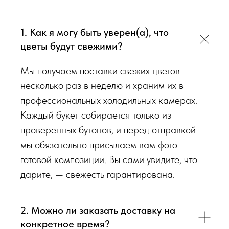
радовали Вас
❤️
1. Как я могу быть уверен(а), что
Мы подходим к каждой доставке цветов индивидуально
цветы будут свежими?
исходя из ассортимента свежих цветов, которые есть в
наличии на момент нужной даты доставки. Заказывая
Мы получаем поставки свежих цветов
определенный букет - Вы передаете нам ваши пожелания по
несколько раз в неделю и храним их в
виду букета (Приблизительному размеру букета, цветовой
профессиональных холодильных камерах.
гаммы, формату), после заказа с Вами сразу свяжется наш
Каждый букет собирается только из
администратор для уточнения деталей заказа.
проверенных бутонов, и перед отправкой
мы обязательно присылаем вам фото
Перед тем как отправить букет на доставку мы
готовой композиции. Вы сами увидите, что
обязательно пришлем Вам на согласование фото и
дарите, — свежесть гарантирована.
видео непосредственно того букета, который наш
флорист собрал для Вас.
2. Можно ли заказать доставку на
Доставка цветов в Симферополе
. Качественно. Быстро.
конкретное время?