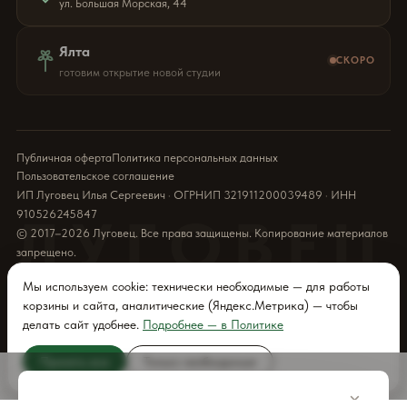
ул. Большая Морская, 44
Ялта
СКОРО
готовим открытие новой студии
Публичная оферта
Политика персональных данных
Пользовательское соглашение
ИП Луговец Илья Сергеевич · ОГРНИП 321911200039489 · ИНН
910526245847
ЛУГОВЕЦ
© 2017–2026 Луговец. Все права защищены. Копирование материалов
запрещено.
Мы используем cookie: технически необходимые — для работы
корзины и сайта, аналитические (Яндекс.Метрика) — чтобы
делать сайт удобнее.
Подробнее — в Политике
Принять все
Только необходимые
ДОБАВИТЬ
×
В КОРЗИНУ