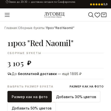
Заказ до
20:30
— доставим сегодня по Симферополю
5,0
УВЕЛИЧИТЬ
Главная
/
Сборные букеты
/
11роз "Red Naomil"
11роз "Red Naomil"
СБОРНЫЕ БУКЕТЫ
3 105
₽
До
бесплатной доставки
— ещё 1 895 ₽
ВЫБРАТЬ РАЗМЕР БУКЕТА
РАЗМЕР КАК НА ФОТО
Размер как на фото
Добавить 30% цветов
Добавить 50% цветов