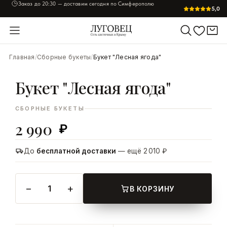
Заказ до
20:30
— доставим сегодня по Симферополю
5,0
УВЕЛИЧИТЬ
Главная
/
Сборные букеты
/
Букет "Лесная ягода"
Букет "Лесная ягода"
СБОРНЫЕ БУКЕТЫ
2 990
₽
До
бесплатной доставки
— ещё 2 010 ₽
−
+
1
В КОРЗИНУ