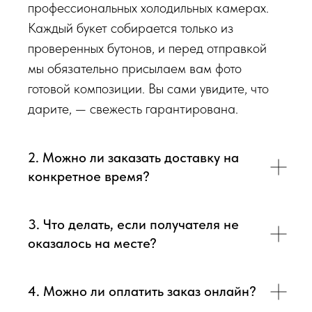
Перед тем как отправить букет на доставку мы
профессиональных холодильных камерах.
обязательно пришлем Вам на согласование фото и
Каждый букет собирается только из
видео непосредственно того букета, который наш
проверенных бутонов, и перед отправкой
флорист собрал для Вас.
мы обязательно присылаем вам фото
готовой композиции. Вы сами увидите, что
Доставка цветов в Симферополе
. Качественно. Быстро.
дарите, — свежесть гарантирована.
2. Можно ли заказать доставку на
конкретное время?
3. Что делать, если получателя не
оказалось на месте?
4. Можно ли оплатить заказ онлайн?