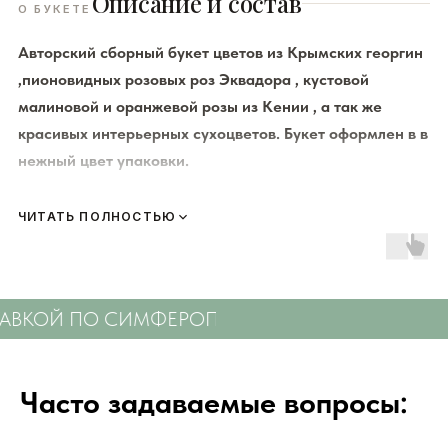
Описание и состав
О БУКЕТЕ
Авторский сборный букет цветов из Крымских георгин
,пионовидных розовых роз Эквадора , кустовой
малиновой и оранжевой розы из Кении , а так же
красивых интерьерных сухоцветов. Букет оформлен в в
нежный цвет упаковки.
К каждому букету мы прикладываем правила по уходу за
ЧИТАТЬ ПОЛНОСТЬЮ
цветами и подкормку для срезанных цветов!
Сердечно
просим четко следовать инструкции, чтобы цветы
радовали Вас
❤️
ТАВКОЙ ПО СИМФЕРОПОЛЮ
СВЕЖИЕ ЦВЕТЫ
Мы подходим к каждой доставке цветов индивидуально
исходя из ассортимента свежих цветов, которые есть в
Часто задаваемые вопросы:
наличии на момент нужной даты доставки. Заказывая
определенный букет - Вы передаете нам ваши пожелания по