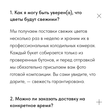
виду букета (Приблизительному размеру букета, цветовой
гаммы, формату), после заказа с Вами сразу свяжется наш
1. Как я могу быть уверен(а), что
администратор для уточнения деталей заказа.
цветы будут свежими?
Перед тем как отправить букет на доставку мы
Мы получаем поставки свежих цветов
обязательно пришлем Вам на согласование фото и
несколько раз в неделю и храним их в
видео непосредственно того букета, который наш
профессиональных холодильных камерах.
флорист собрал для Вас.
Каждый букет собирается только из
проверенных бутонов, и перед отправкой
Доставка цветов в Симферополе
. Качественно. Быстро.
мы обязательно присылаем вам фото
готовой композиции. Вы сами увидите, что
дарите, — свежесть гарантирована.
2. Можно ли заказать доставку на
конкретное время?