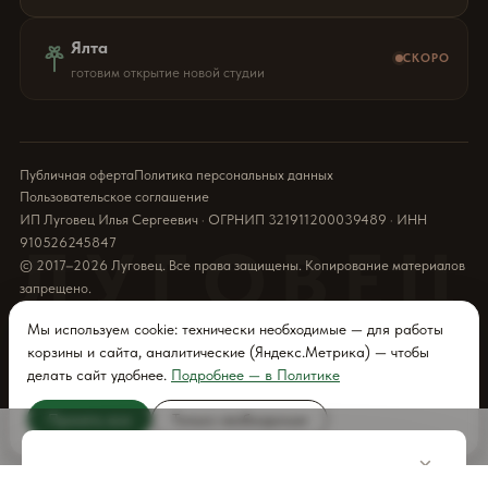
Ялта
СКОРО
готовим открытие новой студии
Публичная оферта
Политика персональных данных
Пользовательское соглашение
ИП Луговец Илья Сергеевич · ОГРНИП 321911200039489 · ИНН
910526245847
ЛУГОВЕЦ
© 2017–2026 Луговец. Все права защищены. Копирование материалов
запрещено.
Мы используем cookie: технически необходимые — для работы
корзины и сайта, аналитические (Яндекс.Метрика) — чтобы
делать сайт удобнее.
Подробнее — в Политике
Принять все
Только необходимые
ДОБАВИТЬ
×
В КОРЗИНУ