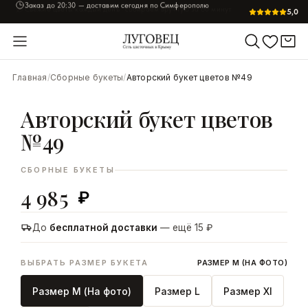
Заказ до
20:30
— доставим сегодня по Симферополю
5,0
УВЕЛИЧИТЬ
Главная
/
Сборные букеты
/
Авторский букет цветов №49
Авторский букет цветов
№49
СБОРНЫЕ БУКЕТЫ
4 985
₽
До
бесплатной доставки
— ещё 15 ₽
ВЫБРАТЬ РАЗМЕР БУКЕТА
РАЗМЕР M (НА ФОТО)
Размер M (На фото)
Размер L
Размер Xl