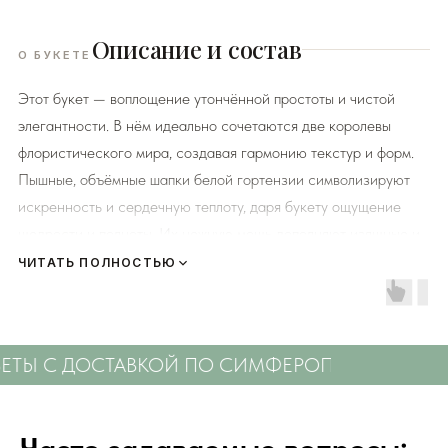
Описание и состав
О БУКЕТЕ
Этот букет — воплощение утончённой простоты и чистой
элегантности. В нём идеально сочетаются две королевы
флористического мира, создавая гармонию текстур и форм.
Пышные, объёмные шапки белой гортензии символизируют
искренность и сердечную теплоту, даря букету ощущение
щедрости и полноты. Их нежную мощь дополняют изящные и
хрупкие белые эустомы, чьи бархатные, будто гофрированные
ЧИТАТЬ ПОЛНОСТЬЮ
лепестки напоминают роскошные платья. Этот дуэт говорит о
самых светлых чувствах — верности, нежности и восхищении.
Букет выглядит современно, стильно и самодостаточно, что
ЕТЫ С ДОСТАВКОЙ ПО СИМФЕРОПОЛЮ
СВЕЖ
делает его идеальным подарком для женщины с безупречным
вкусом. Он прекрасно подойдёт для романтического
свидания, станет трогательным свадебным аксессуаром или