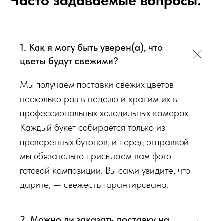
Часто задаваемые вопросы:
элегантным знаком внимания на день рождения.
К каждому букету мы прикладываем правила по уходу за
цветами и подкормку для срезанных цветов!
Сердечно
1. Как я могу быть уверен(а), что
просим четко следовать инструкции, чтобы цветы
цветы будут свежими?
радовали Вас
❤️
Мы получаем поставки свежих цветов
Мы подходим к каждой доставке цветов индивидуально
несколько раз в неделю и храним их в
исходя из ассортимента свежих цветов, которые есть в
профессиональных холодильных камерах.
наличии на момент нужной даты доставки. Заказывая
Каждый букет собирается только из
определенный букет - Вы передаете нам ваши пожелания по
проверенных бутонов, и перед отправкой
виду букета (Приблизительному размеру букета, цветовой
мы обязательно присылаем вам фото
гаммы, формату), после заказа с Вами сразу свяжется наш
готовой композиции. Вы сами увидите, что
администратор для уточнения деталей заказа.
дарите, — свежесть гарантирована.
Перед тем как отправить букет на доставку мы
обязательно пришлем Вам на согласование фото и
2. Можно ли заказать доставку на