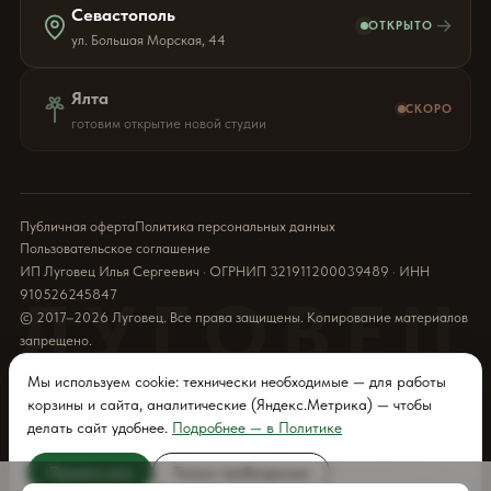
Севастополь
→
ОТКРЫТО
ул. Большая Морская, 44
Ялта
СКОРО
готовим открытие новой студии
Публичная оферта
Политика персональных данных
Пользовательское соглашение
ИП Луговец Илья Сергеевич · ОГРНИП 321911200039489 · ИНН
910526245847
ЛУГОВЕЦ
© 2017–2026 Луговец. Все права защищены. Копирование материалов
запрещено.
Мы используем cookie: технически необходимые — для работы
корзины и сайта, аналитические (Яндекс.Метрика) — чтобы
делать сайт удобнее.
Подробнее — в Политике
Принять все
Только необходимые