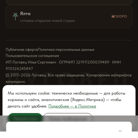
Ялта
СКОРО
готовим открытие новой студии
Публичная оферта
Политика персональных данных
Пользовательское соглашение
ИП Луговец Илья Сергеевич · ОГРНИП 321911200039489 · ИНН
910526245847
ЛУГОВЕЦ
© 2017–2026 Луговец. Все права защищены. Копирование материалов
запрещено.
Мы используем cookie: технически необходимые — для работы
корзины и сайта, аналитические (Яндекс.Метрика) — чтобы
делать сайт удобнее.
Подробнее — в Политике
Принять все
Только необходимые
ДОБАВИТЬ
×
В КОРЗИНУ