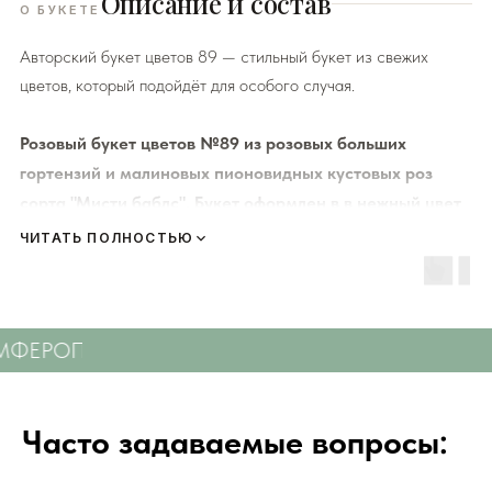
Описание и состав
О БУКЕТЕ
Авторский букет цветов 89 — стильный букет из свежих
цветов, который подойдёт для особого случая.
Розовый букет цветов №89 из розовых больших
гортензий и малиновых пионовидных кустовых роз
сорта "Мисти баблс". Букет оформлен в в нежный цвет
упаковки.
ЧИТАТЬ ПОЛНОСТЬЮ
ФЕРОПОЛЮ
СВЕЖИЕ ЦВЕТЫ С ДОСТАВКОЙ 
К каждому букету мы прикладываем правила по уходу за
цветами и подкормку для срезанных цветов!
Сердечно
просим четко следовать инструкции, чтобы цветы
Часто задаваемые вопросы:
радовали Вас
❤️