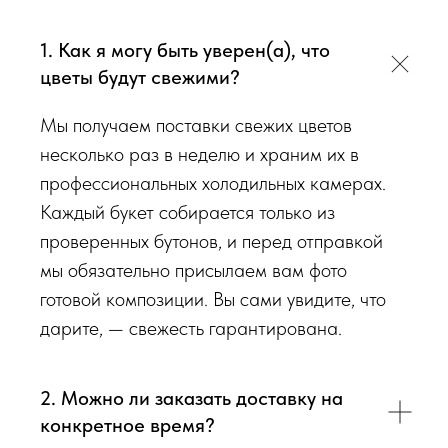
Мы подходим к каждой доставке цветов индивидуально
исходя из ассортимента свежих цветов, которые есть в
1. Как я могу быть уверен(а), что
наличии на момент нужной даты доставки. Заказывая
цветы будут свежими?
определенный букет - Вы передаете нам ваши пожелания по
виду букета (Приблизительному размеру букета, цветовой
Мы получаем поставки свежих цветов
гаммы, формату), после заказа с Вами сразу свяжется наш
несколько раз в неделю и храним их в
администратор для уточнения деталей заказа.
профессиональных холодильных камерах.
Каждый букет собирается только из
проверенных бутонов, и перед отправкой
Перед тем как отправить букет на доставку мы
мы обязательно присылаем вам фото
обязательно пришлем Вам на согласование фото и
готовой композиции. Вы сами увидите, что
видео непосредственно того букета, который наш
дарите, — свежесть гарантирована.
флорист собрал для Вас.
Доставка цветов в Симферополе
. Качественно. Быстро.
2. Можно ли заказать доставку на
конкретное время?