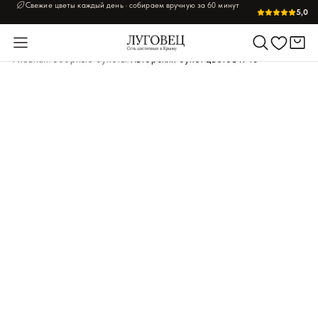
Свежие цветы каждый день · собираем вручную за 60 минут
5,0
Главная
/
Сборные букеты
/
Авторский букет цветов №19