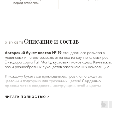
перед отправкой
Описание и состав
О БУКЕТЕ
Авторский букет цветов № 19
стандартного размера в
малиновых и нежно-розовых оттенках из крупноголовых роз
Эквадора сорта Full Monty, кустовых пионовидных Кенийских
роз и разнообразных сухоцветов завершающих композицию.
К каждому букету мы прикладываем правила по уходу за
цветами и подкормку для срезанных цветов!
Сердечно
просим четко следовать инструкции, чтобы цветы
радовали Вас
❤️
ЧИТАТЬ ПОЛНОСТЬЮ
Мы подходим к каждой доставке цветов индивидуально
исходя из ассортимента свежих цветов, которые есть в
наличии на момент нужной даты доставки. Заказывая
определенный букет - Вы передаете нам ваши пожелания по