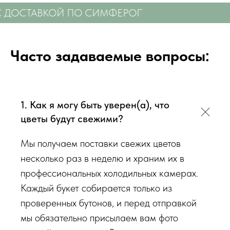
виду букета (Приблизительному размеру букета, цветовой
С ДОСТАВКОЙ ПО СИМФЕРОПОЛЮ
СВЕЖИЕ 
гаммы, формату), после заказа с Вами сразу свяжется наш
администратор для уточнения деталей заказа.
Перед тем как отправить букет на доставку мы
Часто задаваемые вопросы:
обязательно пришлем Вам на согласование фото и
видео непосредственно того букета, который наш
флорист собрал для Вас.
Доставка цветов в Симферополе
. Качественно. Быстро.
1. Как я могу быть уверен(а), что
цветы будут свежими?
Мы получаем поставки свежих цветов
несколько раз в неделю и храним их в
профессиональных холодильных камерах.
Каждый букет собирается только из
проверенных бутонов, и перед отправкой
мы обязательно присылаем вам фото