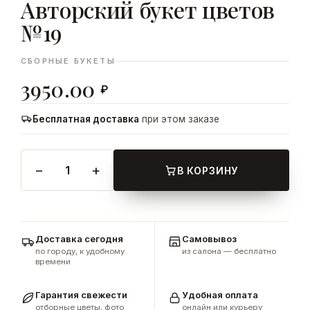
Авторский букет цветов
ДОБАВИТЬ
№19
В КОРЗИНУ
СБОРНЫЕ БУКЕТЫ
3950.00
₽
Бесплатная доставка
при этом заказе
−
+
1
В КОРЗИНУ
Доставка сегодня
Самовывоз
по городу, к удобному
из салона — бесплатно
времени
Гарантия свежести
Удобная оплата
отборные цветы, фото
онлайн или курьеру