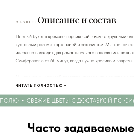
Описание и состав
О БУКЕТЕ
Нежный букет в кремово-персиковой гамме с крупными од
кустовыми розами, гортензией и эвкалиптом. Мягкое сочет
идеально подходит для романтического подарка или важного
Симферополю от 60 минут, когда нужно красиво и вовремя.
Мы подходим к каждой доставке цветов индивидуально исх
есть в наличии на момент нужной даты доставки. Заказыва
ЧИТАТЬ ПОЛНОСТЬЮ
пожелания по виду букета (Приблизительному размеру букет
ОЛЮ
СВЕЖИЕ ЦВЕТЫ С ДОСТАВКОЙ ПО СИ
Вами сразу свяжется наш администратор для уточнения дет
Перед тем как отправить букет на доставку мы обяз
Часто задаваемые
и видео непосредственно того букета, который наш ф