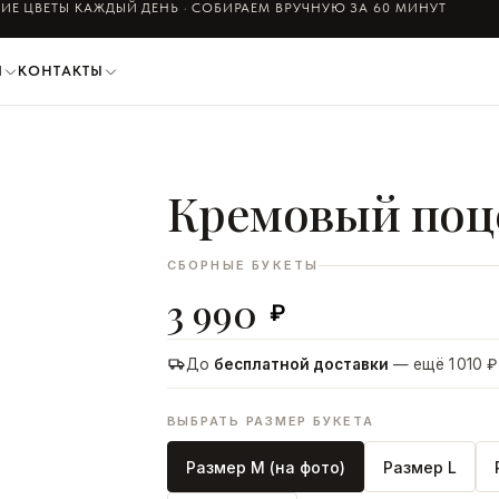
ИЕ ЦВЕТЫ КАЖДЫЙ ДЕНЬ · СОБИРАЕМ ВРУЧНУЮ ЗА 60 МИНУТ
И
КОНТАКТЫ
Кремовый поц
ДОБАВИТЬ В КОРЗИНУ
СБОРНЫЕ БУКЕТЫ
3 990
₽
До
бесплатной доставки
— ещё 1 010 ₽
ВЫБРАТЬ РАЗМЕР БУКЕТА
Размер M (на фото)
Размер L