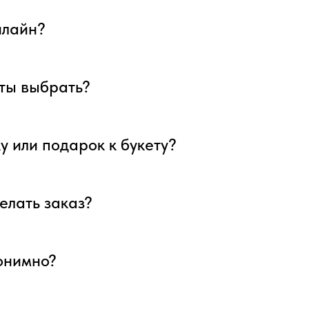
нлайн?
еты выбрать?
у или подарок к букету?
елать заказ?
нонимно?