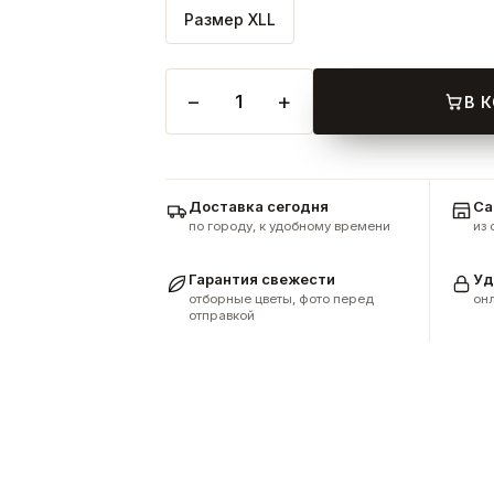
Размер XLL
−
+
1
В 
Доставка сегодня
Са
по городу, к удобному времени
из
Гарантия свежести
Уд
отборные цветы, фото перед
онл
отправкой