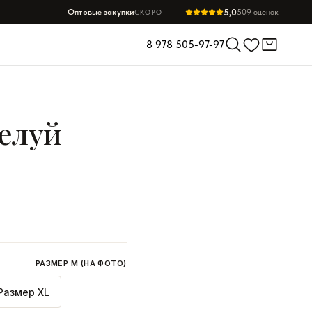
5,0
Оптовые закупки
509 оценок
СКОРО
8 978 505-97-97
елуй
РАЗМЕР M (НА ФОТО)
Размер XL