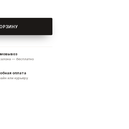
КОРЗИНУ
мовывоз
 салона — бесплатно
обная оплата
айн или курьеру