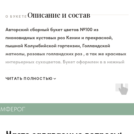
Описание и состав
О БУКЕТЕ
Авторский сборный букет цветов №100 из
пионовидных кустовых роз Кении и прекрасной,
пышной Колумбийской гортензии, Голландской
матиолы, розовых голландских роз , а так же красивых
интерьерных сухоцветов. Букет оформлен в в нежный
цвет упаковки.
ЧИТАТЬ ПОЛНОСТЬЮ
К каждому букету мы прикладываем правила по уходу за
цветами и подкормку для срезанных цветов!
Сердечно
просим четко следовать инструкции, чтобы цветы
СИМФЕРОПОЛЮ
СВЕЖИЕ ЦВЕТЫ С ДОСТАВКО
радовали Вас
❤️
Мы подходим к каждой доставке цветов индивидуально