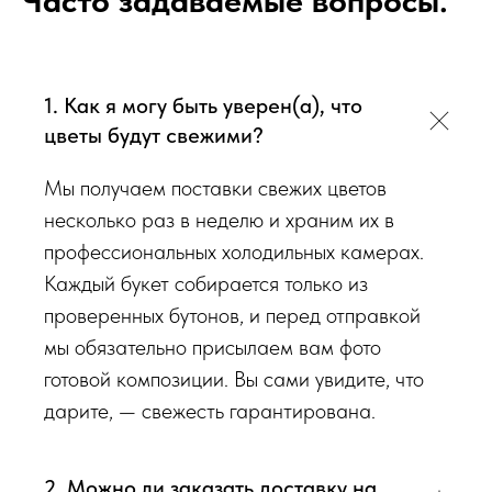
Часто задаваемые вопросы:
исходя из ассортимента свежих цветов, которые есть в
наличии на момент нужной даты доставки. Заказывая
определенный букет - Вы передаете нам ваши пожелания по
виду букета (Приблизительному размеру букета, цветовой
1. Как я могу быть уверен(а), что
гаммы, формату), после заказа с Вами сразу свяжется наш
цветы будут свежими?
администратор для уточнения деталей заказа.
Мы получаем поставки свежих цветов
Перед тем как отправить букет на доставку мы
несколько раз в неделю и храним их в
обязательно пришлем Вам на согласование фото и
профессиональных холодильных камерах.
видео непосредственно того букета, который наш
Каждый букет собирается только из
флорист собрал для Вас.
проверенных бутонов, и перед отправкой
мы обязательно присылаем вам фото
Доставка цветов в Симферополе
. Качественно. Быстро.
готовой композиции. Вы сами увидите, что
дарите, — свежесть гарантирована.
2. Можно ли заказать доставку на