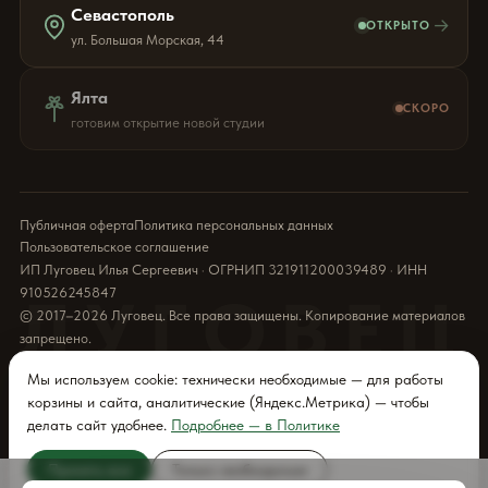
Севастополь
→
ОТКРЫТО
ул. Большая Морская, 44
Ялта
СКОРО
готовим открытие новой студии
Публичная оферта
Политика персональных данных
Пользовательское соглашение
ИП Луговец Илья Сергеевич · ОГРНИП 321911200039489 · ИНН
910526245847
ЛУГОВЕЦ
© 2017–2026 Луговец. Все права защищены. Копирование материалов
запрещено.
Мы используем cookie: технически необходимые — для работы
корзины и сайта, аналитические (Яндекс.Метрика) — чтобы
делать сайт удобнее.
Подробнее — в Политике
Принять все
Только необходимые