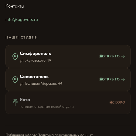
Контакты
info@lugovets.ru
НАШИ СТУДИИ
Симферополь
→
ОТКРЫТО
ул. Жуковского, 19
Севастополь
→
ОТКРЫТО
ул. Большая Морская, 44
Ялта
СКОРО
готовим открытие новой студии
Публичная оферта
Политика персональных данных