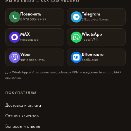
МЫ НА СВЯЗИ — КАК ВАМ УДОБНО
Позвонить
Telegram
8 978 505-97-97
@Lugovets_flowers
MAX
WhatsApp
мессенджер
через VPN
Viber
ВКонтакте
чат с флористом
сообщения
Для WhatsApp и Viber может понадобиться VPN — надёжнее Telegram, MAX
или звонок.
ПОКУПАТЕЛЯМ
Доставка и оплата
Отзывы клиентов
Вопросы и ответы