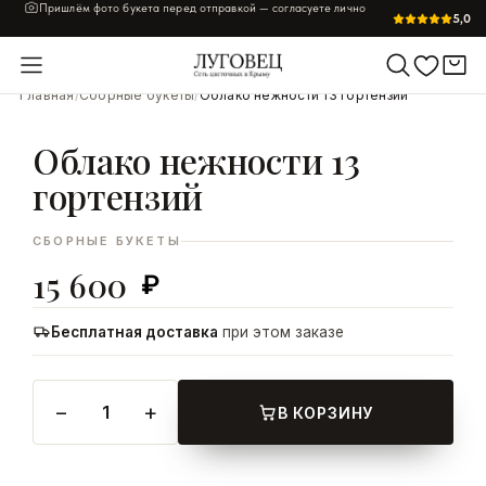
Пришлём фото букета перед отправкой — согласуете лично
5,0
УВЕЛИЧИТЬ
Главная
/
Сборные букеты
/
Облако нежности 13 гортензий
Облако нежности 13
гортензий
СБОРНЫЕ БУКЕТЫ
15 600
₽
Бесплатная доставка
при этом заказе
−
+
1
В КОРЗИНУ