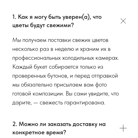
просим четко следовать инструкции, чтобы цветы
радовали Вас
❤️
1. Как я могу быть уверен(а), что
цветы будут свежими?
Мы подходим к каждой доставке цветов индивидуально
исходя из ассортимента свежих цветов, которые есть в
Мы получаем поставки свежих цветов
наличии на момент нужной даты доставки. Заказывая
несколько раз в неделю и храним их в
определенный букет - Вы передаете нам ваши пожелания по
профессиональных холодильных камерах.
виду букета (Приблизительному размеру букета, цветовой
Каждый букет собирается только из
гаммы, формату), после заказа с Вами сразу свяжется наш
проверенных бутонов, и перед отправкой
администратор для уточнения деталей заказа.
мы обязательно присылаем вам фото
готовой композиции. Вы сами увидите, что
Перед тем как отправить букет на доставку мы
дарите, — свежесть гарантирована.
обязательно пришлем Вам на согласование фото и
видео непосредственно того букета, который наш
флорист собрал для Вас.
2. Можно ли заказать доставку на
конкретное время?
Доставка цветов в Симферополе
. Качественно. Быстро.