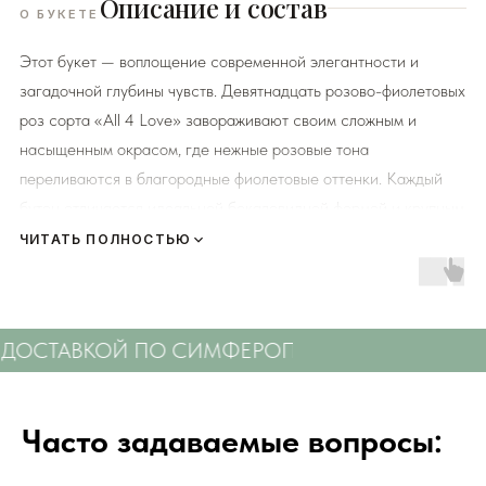
Описание и состав
О БУКЕТЕ
Этот букет — воплощение современной элегантности и
загадочной глубины чувств. Девятнадцать розово-фиолетовых
роз сорта «All 4 Love» завораживают своим сложным и
насыщенным окрасом, где нежные розовые тона
переливаются в благородные фиолетовые оттенки. Каждый
бутон отличается идеальной бокаловидной формой и крупным
размером, демонстрируя высочайшее качество и свежесть.
ЧИТАТЬ ПОЛНОСТЬЮ
Букет из 19 роз символизирует вечную любовь и
преданность, а их необычный цвет подчеркивает
уникальность и глубину ваших чувств. Этот роскошный и
 ДОСТАВКОЙ ПО СИМФЕРОПОЛЮ
СВЕЖИЕ Ц
стильный подарок станет идеальным выражением искреннего
восхищения для самой особенной женщины.
Часто задаваемые вопросы:
К каждому букету мы прикладываем правила по уходу за
цветами и подкормку для срезанных цветов!
Сердечно