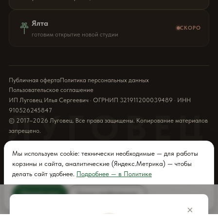
Ялта
СКОРО
готовим открытие новой студии
Публичная оферта
Политика персональных данных
Пользовательское соглашение
ИП Луговец Илья Сергеевич · ОГРНИП 321911200039489 · ИНН
910526245847
ЛУГОВЕЦ
© 2017–2026 Луговец. Все права защищены. Копирование материалов
запрещено.
Мы используем cookie: технически необходимые — для работы
корзины и сайта, аналитические (Яндекс.Метрика) — чтобы
делать сайт удобнее.
Подробнее — в Политике
Принять все
Только необходимые
ДОБАВИТЬ
×
В КОРЗИНУ