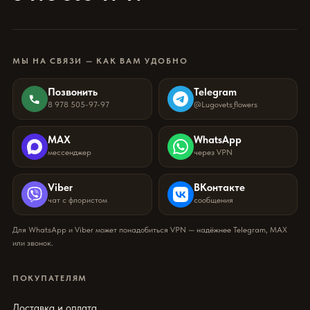
МЫ НА СВЯЗИ — КАК ВАМ УДОБНО
Позвонить
Telegram
8 978 505-97-97
@Lugovets_flowers
MAX
WhatsApp
мессенджер
через VPN
Viber
ВКонтакте
чат с флористом
сообщения
Для WhatsApp и Viber может понадобиться VPN — надёжнее Telegram, MAX
или звонок.
ПОКУПАТЕЛЯМ
Доставка и оплата