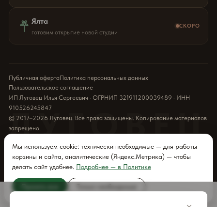
Ялта
СКОРО
готовим открытие новой студии
Публичная оферта
Политика персональных данных
Пользовательское соглашение
ИП Луговец Илья Сергеевич · ОГРНИП 321911200039489 · ИНН
910526245847
ЛУГОВЕЦ
© 2017–2026 Луговец. Все права защищены. Копирование материалов
запрещено.
Мы используем cookie: технически необходимые — для работы
корзины и сайта, аналитические (Яндекс.Метрика) — чтобы
делать сайт удобнее.
Подробнее — в Политике
Принять все
Только необходимые
ДОБАВИТЬ
×
В КОРЗИНУ