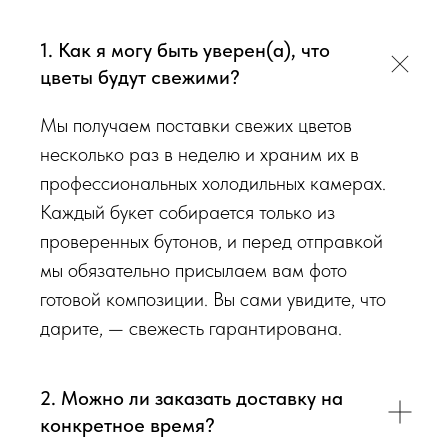
гаммы, формату), после заказа с Вами сразу свяжется наш
администратор для уточнения деталей заказа.
1. Как я могу быть уверен(а), что
цветы будут свежими?
Перед тем как отправить букет на доставку мы
обязательно пришлем Вам на согласование фото и
Мы получаем поставки свежих цветов
видео непосредственно того букета, который наш
несколько раз в неделю и храним их в
флорист собрал для Вас.
профессиональных холодильных камерах.
Каждый букет собирается только из
Доставка цветов в Симферополе
. Качественно. Быстро.
проверенных бутонов, и перед отправкой
мы обязательно присылаем вам фото
готовой композиции. Вы сами увидите, что
дарите, — свежесть гарантирована.
2. Можно ли заказать доставку на
конкретное время?