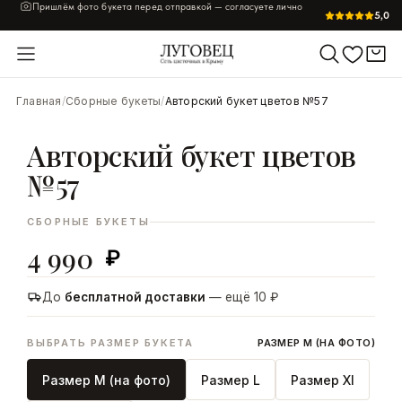
Свежие цветы каждый день · собираем вручную за 60 минут
5,0
УВЕЛИЧИТЬ
Главная
/
Сборные букеты
/
Авторский букет цветов №57
Авторский букет цветов
№57
СБОРНЫЕ БУКЕТЫ
4 990
₽
До
бесплатной доставки
— ещё 10 ₽
ВЫБРАТЬ РАЗМЕР БУКЕТА
РАЗМЕР M (НА ФОТО)
Размер M (на фото)
Размер L
Размер Xl