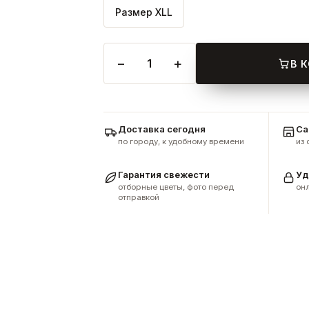
Размер XLL
−
+
1
В 
Доставка сегодня
Са
по городу, к удобному времени
из
Гарантия свежести
Уд
отборные цветы, фото перед
онл
отправкой