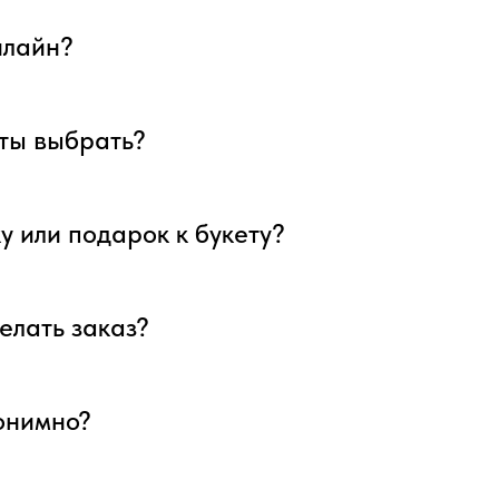
нлайн?
еты выбрать?
у или подарок к букету?
елать заказ?
нонимно?