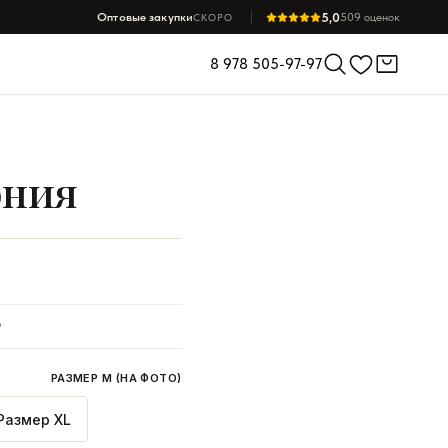
5,0
Оптовые закупки
509 оценок
СКОРО
8 978 505-97-97
ония
₽
РАЗМЕР M (НА ФОТО)
Размер XL