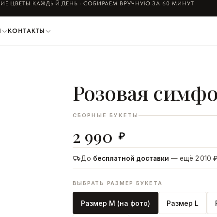
ИЕ ЦВЕТЫ КАЖДЫЙ ДЕНЬ · СОБИРАЕМ ВРУЧНУЮ ЗА 60 МИНУТ
И
КОНТАКТЫ
Розовая симф
ДОБАВИТЬ В КОРЗИНУ
СБОРНЫЕ БУКЕТЫ
2 990
₽
До
бесплатной доставки
— ещё 2 010 
ВЫБРАТЬ РАЗМЕР БУКЕТА
Размер M (на фото)
Размер L