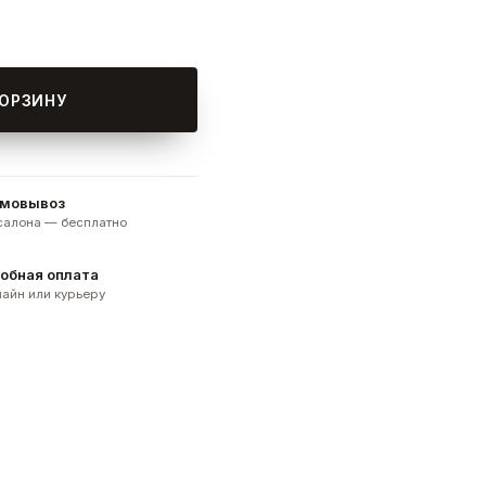
КОРЗИНУ
мовывоз
 салона — бесплатно
обная оплата
айн или курьеру