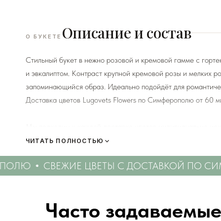
Описание и состав
О БУКЕТЕ
Стильный букет в нежно розовой и кремовой гамме с горт
и эвкалиптом. Контраст крупной кремовой розы и мелких р
запоминающийся образ. Идеально подойдёт для романтичес
Доставка цветов Lugovets Flowers по Симферополю от 60 м
Мы подходим к каждой доставке цветов индивидуально исх
есть в наличии на момент нужной даты доставки. Заказыва
ЧИТАТЬ ПОЛНОСТЬЮ
пожелания по виду букета (Приблизительному размеру букет
ПОЛЮ
СВЕЖИЕ ЦВЕТЫ С ДОСТАВКОЙ ПО СИ
Вами сразу свяжется наш администратор для уточнения дет
Перед тем как отправить букет на доставку мы обяз
Часто задаваемые
и видео непосредственно того букета, который наш ф