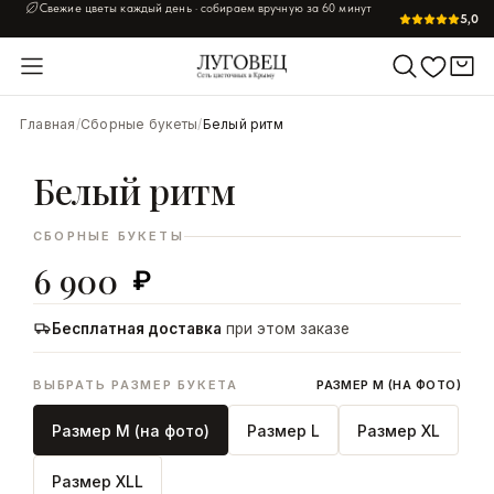
Заказ до
20:30
— доставим сегодня по Симферополю
5,0
УВЕЛИЧИТЬ
Главная
/
Сборные букеты
/
Белый ритм
Белый ритм
СБОРНЫЕ БУКЕТЫ
6 900
₽
Бесплатная доставка
при этом заказе
ВЫБРАТЬ РАЗМЕР БУКЕТА
РАЗМЕР M (НА ФОТО)
Размер M (на фото)
Размер L
Размер XL
Размер XLL