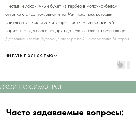
Чистый и лаконичный букет из гербер в молочно-белом
оттенке с акцентом эвкалипта. Минимализм, который
считывается как стиль и уверенность. Универсальный
вариант: от делового подарка до нежного жеста без повода.
Доставка цветов Луговец Флаверс по Симферополю быстро и
точно ко времени.
ЧИТАТЬ ПОЛНОСТЬЮ
Мы подходим к каждой доставке цветов индивидуально
исходя из ассортимента свежих цветов, которые есть в
наличии на момент нужной даты доставки. Заказывая
КОЙ ПО СИМФЕРОПОЛЮ
СВЕЖИЕ ЦВЕТЫ С 
определенный букет - Вы передаете нам ваши пожелания по
виду букета (Приблизительному размеру букета, цветовой
гаммы, формату), после заказа с Вами сразу свяжется наш
Часто задаваемые вопросы:
администратор для уточнения деталей заказа.
Перед тем как отправить букет на доставку мы