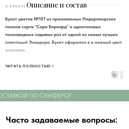
Описание и состав
О БУКЕТЕ
Букет цветов №107 из премиальных Нидерландских
пионов сорта "Сара Бернард" и одноголовых
пионовидных садовых роз от одной из самых лучших
плантаций Эквадора. Букет оформлен в в нежный цвет
упаковки.
К каждому букету мы прикладываем правила по уходу за
ЧИТАТЬ ПОЛНОСТЬЮ
цветами и подкормку для срезанных цветов!
Сердечно
просим четко следовать инструкции, чтобы цветы
радовали Вас
❤️
СТАВКОЙ ПО СИМФЕРОПОЛЮ
СВЕЖИЕ ЦВЕТЫ
Мы подходим к каждой доставке цветов индивидуально
исходя из ассортимента свежих цветов, которые есть в
Часто задаваемые вопросы:
наличии на момент нужной даты доставки. Заказывая
определенный букет - Вы передаете нам ваши пожелания по