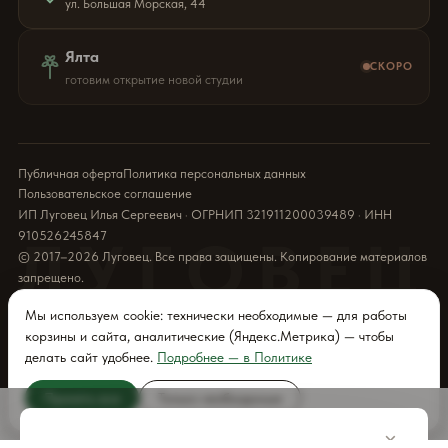
ул. Большая Морская, 44
Ялта
СКОРО
готовим открытие новой студии
Публичная оферта
Политика персональных данных
Пользовательское соглашение
ИП Луговец Илья Сергеевич · ОГРНИП 321911200039489 · ИНН
910526245847
ЛУГОВЕЦ
© 2017–2026 Луговец. Все права защищены. Копирование материалов
запрещено.
Мы используем cookie: технически необходимые — для работы
корзины и сайта, аналитические (Яндекс.Метрика) — чтобы
делать сайт удобнее.
Подробнее — в Политике
Принять все
Только необходимые
ДОБАВИТЬ
×
В КОРЗИНУ