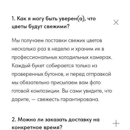
виду букета (Приблизительному размеру букета, цветовой
гаммы, формату), после заказа с Вами сразу свяжется наш
1. Как я могу быть уверен(а), что
администратор для уточнения деталей заказа.
цветы будут свежими?
Перед тем как отправить букет на доставку мы
Мы получаем поставки свежих цветов
обязательно пришлем Вам на согласование фото и
несколько раз в неделю и храним их в
видео непосредственно того букета, который наш
профессиональных холодильных камерах.
флорист собрал для Вас.
Каждый букет собирается только из
проверенных бутонов, и перед отправкой
Доставка цветов в Симферополе
. Качественно. Быстро.
мы обязательно присылаем вам фото
готовой композиции. Вы сами увидите, что
дарите, — свежесть гарантирована.
2. Можно ли заказать доставку на
конкретное время?