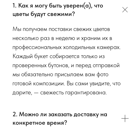
1. Как я могу быть уверен(а), что
Перед тем как отправить букет на доставку мы
цветы будут свежими?
обязательно пришлем Вам на согласование фото и
видео непосредственно того букета, который наш
Мы получаем поставки свежих цветов
флорист собрал для Вас.
несколько раз в неделю и храним их в
профессиональных холодильных камерах.
Доставка цветов в Симферополе
. Качественно. Быстро.
Каждый букет собирается только из
проверенных бутонов, и перед отправкой
мы обязательно присылаем вам фото
готовой композиции. Вы сами увидите, что
дарите, — свежесть гарантирована.
2. Можно ли заказать доставку на
конкретное время?