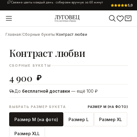
Свежие цветы каждый день · собираем вручную за 60 минут
5,0
УВЕЛИЧИТЬ
Главная
/
Сборные букеты
/
Контраст любви
Контраст любви
СБОРНЫЕ БУКЕТЫ
4 900
₽
До
бесплатной доставки
— ещё 100 ₽
ВЫБРАТЬ РАЗМЕР БУКЕТА
РАЗМЕР M (НА ФОТО)
Размер M (на фото)
Размер L
Размер XL
Размер XLL