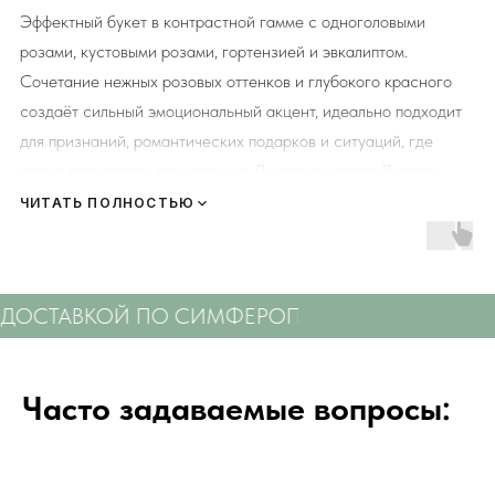
Эффектный букет в контрастной гамме с одноголовыми
розами, кустовыми розами, гортензией и эвкалиптом.
Сочетание нежных розовых оттенков и глубокого красного
создаёт сильный эмоциональный акцент, идеально подходит
для признаний, романтических подарков и ситуаций, где
важно произвести впечатление. Доставка цветов Луговец
Флаверс по Симферополю от 60 минут быстро и с гарантией
ЧИТАТЬ ПОЛНОСТЬЮ
свежести.
Мы подходим к каждой доставке цветов индивидуально
ДОСТАВКОЙ ПО СИМФЕРОПОЛЮ
СВЕЖИЕ ЦВЕ
исходя из ассортимента свежих цветов, которые есть в
наличии на момент нужной даты доставки. Заказывая
определенный букет - Вы передаете нам ваши пожелания по
Часто задаваемые вопросы:
виду букета (Приблизительному размеру букета, цветовой
гаммы, формату), после заказа с Вами сразу свяжется наш
администратор для уточнения деталей заказа.