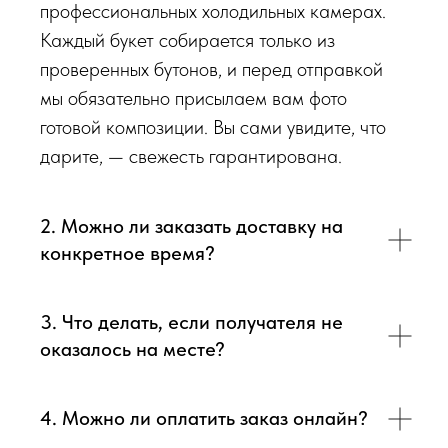
профессиональных холодильных камерах.
Каждый букет собирается только из
Перед тем как отправить букет на доставку мы
проверенных бутонов, и перед отправкой
обязательно пришлем Вам на согласование фото и
мы обязательно присылаем вам фото
видео непосредственно того букета, который наш
готовой композиции. Вы сами увидите, что
флорист собрал для Вас.
дарите, — свежесть гарантирована.
Доставка цветов в Симферополе
. Качественно. Быстро.
2. Можно ли заказать доставку на
конкретное время?
3. Что делать, если получателя не
оказалось на месте?
4. Можно ли оплатить заказ онлайн?