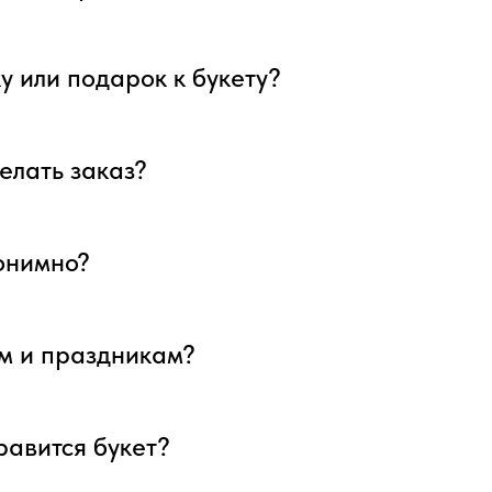
у или подарок к букету?
елать заказ?
нонимно?
ым и праздникам?
нравится букет?