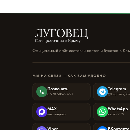
Официальный сайт доставки цветов и букетов в Кр
МЫ НА СВЯЗИ — КАК ВАМ УДОБНО
Позвонить
Telegram
8 978 505-97-97
@Lugovets_flo
MAX
WhatsApp
мессенджер
через VPN
Viber
ВКонтакте