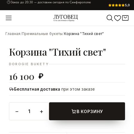
Заказ до
20:30
— доставим сегодня по Симферополю
5,0
УВЕЛИЧИТЬ
Главная
/
Премиальные букеты
/
Корзина "Тихий свет"
Корзина "Тихий свет"
DOROGIE BUKETY
16 100
₽
Бесплатная доставка
при этом заказе
−
+
1
В КОРЗИНУ