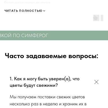
более насыщенных акцентов.
ЧИТАТЬ ПОЛНОСТЬЮ
Композиция строится вокруг крупных фактурных бутонов,
дополненных эустомой, хризантемами, декоративной зеленью
и лёгкими текстурными деталями.
ВКОЙ ПО СИМФЕРОПОЛЮ
СВЕЖИЕ ЦВЕТЫ С
Корзина смотрится объёмно со всех сторон, её удобно
поставить в центре стола, на ресепшн или в уютной гостиной
зоне.
Часто задаваемые вопросы:
Каждую композицию мы собираем вручную в Симферополе,
используя только свежие цветы дня и надёжную
флористическую обработку.
1. Как я могу быть уверен(а), что
цветы будут свежими?
Мы получаем поставки свежих цветов
несколько раз в неделю и храним их в