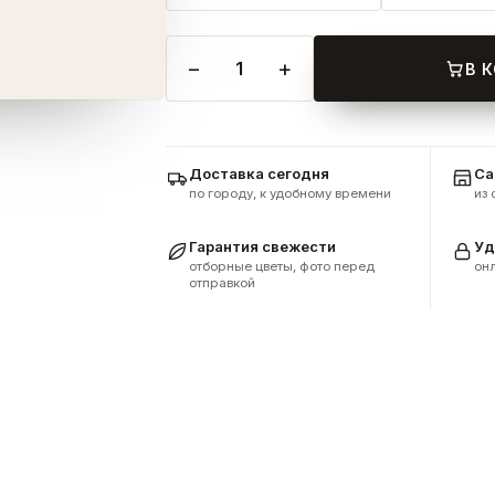
−
+
1
В 
Доставка сегодня
Са
по городу, к удобному времени
из
Гарантия свежести
Уд
отборные цветы, фото перед
онл
отправкой