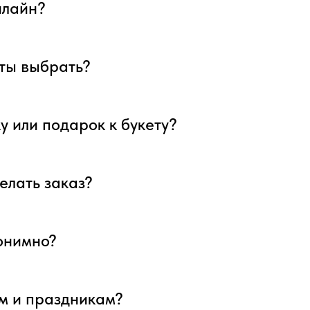
нлайн?
еты выбрать?
у или подарок к букету?
елать заказ?
нонимно?
ым и праздникам?