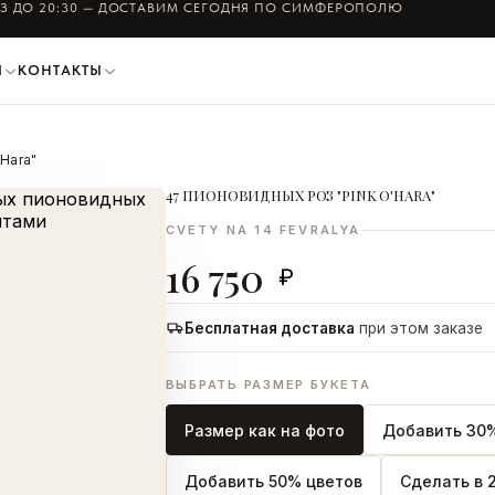
АЗ ДО
20:30
— ДОСТАВИМ СЕГОДНЯ ПО СИМФЕРОПОЛЮ
И
КОНТАКТЫ
'Hara"
47 ПИОНОВИДНЫХ РОЗ "PINK O'HARA"
CVETY NA 14 FEVRALYA
ОФОРМИТЬ ЗАКАЗ
16 750
₽
Бесплатная доставка
при этом заказе
ВЫБРАТЬ РАЗМЕР БУКЕТА
Размер как на фото
Добавить 30%
Добавить 50% цветов
Сделать в 