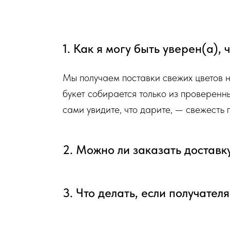
и видео непосредственно того букета, который наш ф
Доставка цветов в Симферополе
. Качественно. Быстро.
1. Как я могу быть уверен(а),
Мы получаем поставки свежих цветов 
букет собирается только из проверенн
сами увидите, что дарите, — свежесть
2. Можно ли заказать доставк
3. Что делать, если получател