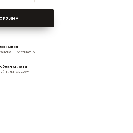
КОРЗИНУ
мовывоз
 салона — бесплатно
обная оплата
айн или курьеру