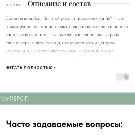
Описание и состав
О БУКЕТЕ
Сборная коробка "Золотой рассвет в розовых тонах" — это
гармоничное сочетание теплых солнечных оттенков и нежных
пастельных акцентов. Пышные желтые пионовидные розы,
словно первые лучи солнца, становятся ярким центром
композиции. Их дополняет роскошный розовый пион с
бархатистыми многослойными лепестками, придающий букету
объем и романтическое настроение.
ЧИТАТЬ ПОЛНОСТЬЮ
Нежные персиковые кустовые розы создают плавные
цветовые переходы, а розовая гортензия добавляет
воздушности и завершенности образу. Каждый элемент этой
СИМФЕРОПОЛЮ
СВЕЖИЕ ЦВЕТЫ С ДОСТАВК
композиции тщательно подобран, чтобы создать эффект
свежего утреннего сада, наполненного ароматами лета.
Часто задаваемые вопросы:
К каждому букету мы прикладываем правила по уходу за
цветами и подкормку для срезанных цветов!
Сердечно