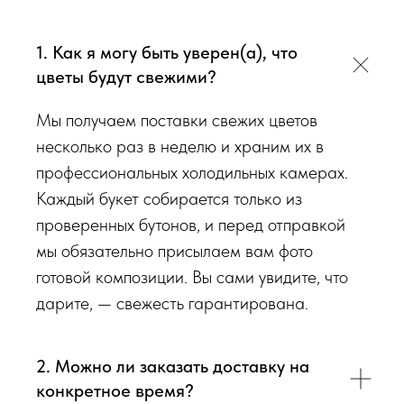
просим четко следовать инструкции, чтобы цветы
радовали Вас
❤️
1. Как я могу быть уверен(а), что
цветы будут свежими?
Мы подходим к каждой доставке цветов индивидуально
исходя из ассортимента свежих цветов, которые есть в
Мы получаем поставки свежих цветов
наличии на момент нужной даты доставки. Заказывая
несколько раз в неделю и храним их в
определенный букет - Вы передаете нам ваши пожелания по
профессиональных холодильных камерах.
виду букета (Приблизительному размеру букета, цветовой
Каждый букет собирается только из
гаммы, формату), после заказа с Вами сразу свяжется наш
проверенных бутонов, и перед отправкой
администратор для уточнения деталей заказа.
мы обязательно присылаем вам фото
готовой композиции. Вы сами увидите, что
Перед тем как отправить букет на доставку мы
дарите, — свежесть гарантирована.
обязательно пришлем Вам на согласование фото и
видео непосредственно того букета, который наш
флорист собрал для Вас.
2. Можно ли заказать доставку на
конкретное время?