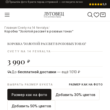
Пришлём фото букета перед отправкой — согласуете лично
5,0
Главная
/
Cvety na 14 fevralya
/
УВЕЛИЧИТЬ
Коробка "Золотой рассвет в розовых тонах"
КОРОБКА "ЗОЛОТОЙ РАССВЕТ В РОЗОВЫХ ТОНАХ"
CVETY NA 14 FEVRALYA
3 990
₽
До
бесплатной доставки
— ещё 1 010 ₽
ВЫБРАТЬ РАЗМЕР БУКЕТА
РАЗМЕР КАК НА ФОТО
Размер как на фото
Добавить 30% цветов
Добавить 50% цветов