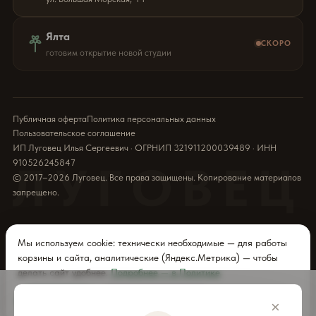
Ялта
СКОРО
готовим открытие новой студии
Публичная оферта
Политика персональных данных
Пользовательское соглашение
ИП Луговец Илья Сергеевич · ОГРНИП 321911200039489 · ИНН
910526245847
ЛУГОВЕЦ
© 2017–2026 Луговец. Все права защищены. Копирование материалов
запрещено.
Мы используем cookie: технически необходимые — для работы
корзины и сайта, аналитические (Яндекс.Метрика) — чтобы
делать сайт удобнее.
Подробнее — в Политике
Принять все
Только необходимые
×