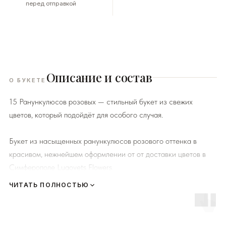
перед отправкой
Описание и состав
О БУКЕТЕ
15 Ранункулюсов розовых — стильный букет из свежих
цветов, который подойдёт для особого случая.
Букет из насыщенных ранункулюсов розового оттенка в
красивом, нежнейшем оформлении от от доставки цветов в
Симферополе Lugovets Flowers.
ЧИТАТЬ ПОЛНОСТЬЮ
К каждому букету мы прикладываем правила по уходу за
цветами и подкормку для срезанных цветов!
Сердечно
просим четко следовать инструкции, чтобы цветы