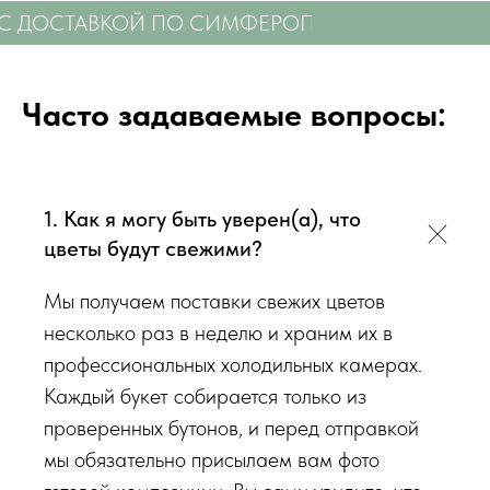
радовали Вас
❤️
С ДОСТАВКОЙ ПО СИМФЕРОПОЛЮ
СВЕЖИЕ Ц
Мы подходим к каждой доставке цветов индивидуально
исходя из ассортимента свежих цветов, которые есть в
Часто задаваемые вопросы:
наличии на момент нужной даты доставки. Заказывая
определенный букет - Вы передаете нам ваши пожелания по
виду букета (Приблизительному размеру букета, цветовой
гаммы, формату), после заказа с Вами сразу свяжется наш
1. Как я могу быть уверен(а), что
администратор для уточнения деталей заказа.
цветы будут свежими?
Мы получаем поставки свежих цветов
Перед тем как отправить букет на доставку мы
обязательно пришлем Вам на согласование фото и
несколько раз в неделю и храним их в
видео непосредственно того букета, который наш
профессиональных холодильных камерах.
флорист собрал для Вас.
Каждый букет собирается только из
проверенных бутонов, и перед отправкой
Доставка цветов в Симферополе
. Качественно. Быстро.
мы обязательно присылаем вам фото