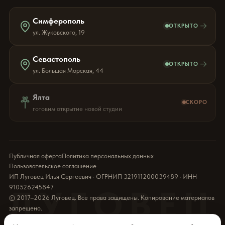
Симферополь
→
ОТКРЫТО
ул. Жуковского, 19
Севастополь
→
ОТКРЫТО
ул. Большая Морская, 44
Ялта
СКОРО
готовим открытие новой студии
Публичная оферта
Политика персональных данных
Пользовательское соглашение
ИП Луговец Илья Сергеевич · ОГРНИП 321911200039489 · ИНН
910526245847
ЛУГОВЕЦ
© 2017–2026 Луговец. Все права защищены. Копирование материалов
запрещено.