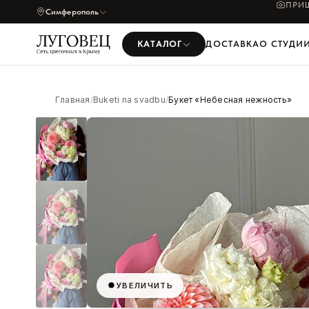
ПРИШ
Симферополь
КАТАЛОГ
ДОСТАВКА
О СТУДИ
Главная
/
Buketi na svadbu
/
Букет «Небесная нежность»
УВЕЛИЧИТЬ