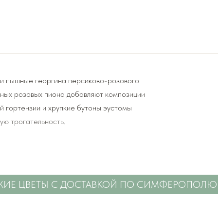
Три пышные георгина персиково-розового
шных розовых пиона добавляют композиции
 гортензии и хрупкие бутоны эустомы
ую трогательность.
есть.
тям.
 ЦВЕТЫ С ДОСТАВКОЙ ПО СИМФЕРОПОЛЮ