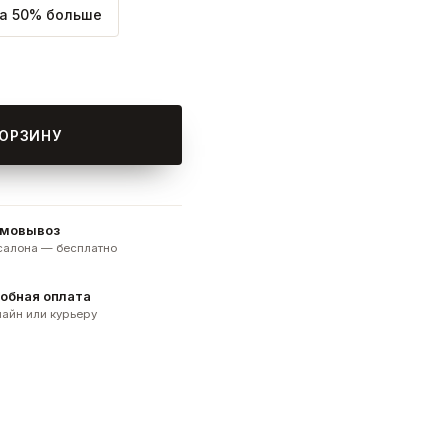
а 50% больше
КОРЗИНУ
мовывоз
 салона — бесплатно
обная оплата
айн или курьеру