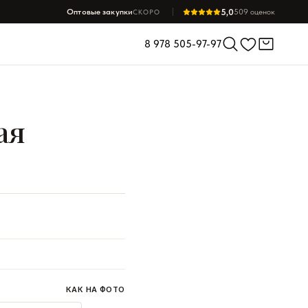
5,0
Оптовые закупки
509 оценок
СКОРО
8 978 505-97-97
ая
КАК НА ФОТО