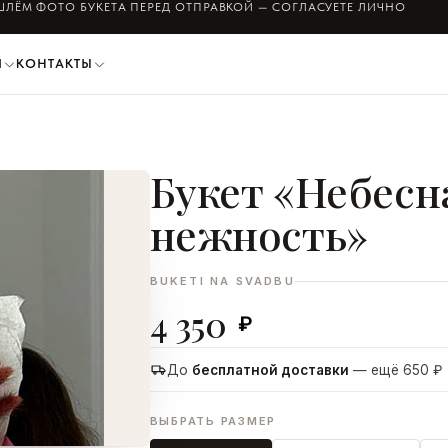
ЛЁМ ФОТО БУКЕТА ПЕРЕД ОТПРАВКОЙ — СОГЛАСУЕТЕ ЛИЧНО
И
КОНТАКТЫ
Букет «Небесн
ДОБАВИТЬ В КОРЗИНУ
нежность»
BUKETI NA SVADBU
4 350
₽
До
бесплатной доставки
— ещё 650 ₽
ВЫБРАТЬ РАЗМЕР