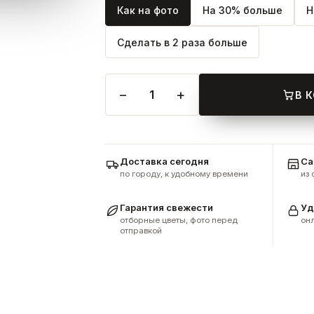
Как на фото
На 30% больше
Н
Сделать в 2 раза больше
−
+
1
В 
Доставка сегодня
Са
по городу, к удобному времени
из
Гарантия свежести
Уд
отборные цветы, фото перед
онл
отправкой