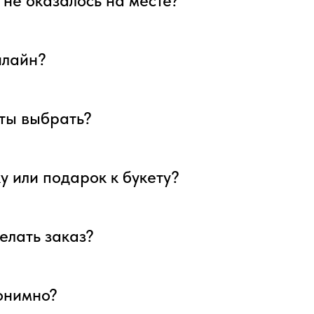
я не оказалось на месте?
нлайн?
еты выбрать?
у или подарок к букету?
елать заказ?
нонимно?