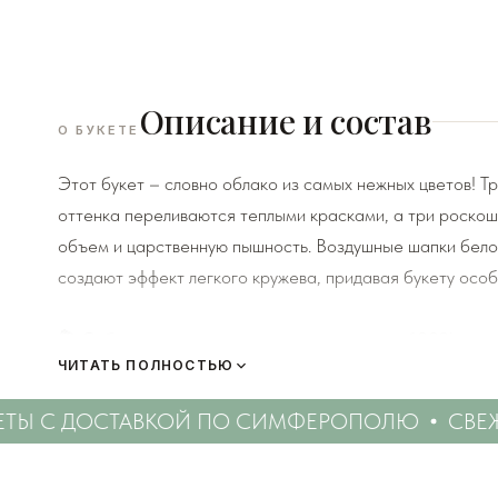
Описание и состав
О БУКЕТЕ
Этот букет – словно облако из самых нежных цветов! 
оттенка переливаются теплыми красками, а три роско
объем и царственную пышность. Воздушные шапки белой
создают эффект легкого кружева, придавая букету особ
💐 Собирается под заказ в день доставки — 100% свеж
ЧИТАТЬ ПОЛНОСТЬЮ
📷 Пришлём вам фото букета перед отправкой.
🚗 Доставка от 60 минут по Симферополю и окрестнос
Ы С ДОСТАВКОЙ ПО СИМФЕРОПОЛЮ
СВЕЖИЕ
🖤 Упаковка без целлофана, с дизайнерской бумагой.
🌿 К каждому заказу — памятка по уходу за цветами.
📱 Общение через WhatsApp — удобно и быстро.